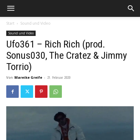
Start
Sound und Video
Sound und Video
Ufo361 – Rich Rich (prod.
Sonus030, The Cratez & Jimmy
Torrio)
Von
Mareike Greife
-
21. Februar 2020