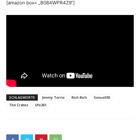
[amazon box= „B084WPR4Z9“]
SCHLAGWORTE
Jimmy Torrio
Rich Rich
Sonus030
The Cratez
Ufo361