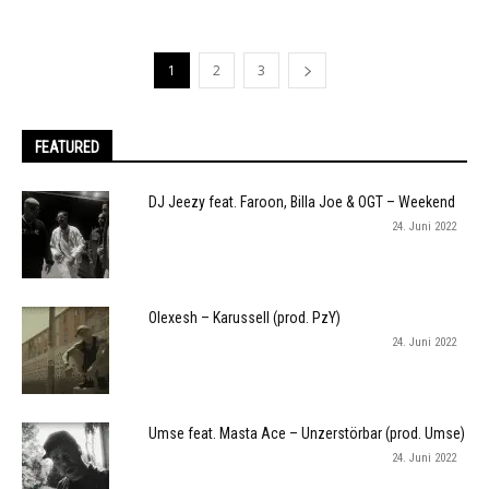
1
2
3
FEATURED
DJ Jeezy feat. Faroon, Billa Joe & OGT – Weekend
24. Juni 2022
Olexesh – Karussell (prod. PzY)
24. Juni 2022
Umse feat. Masta Ace – Unzerstörbar (prod. Umse)
24. Juni 2022