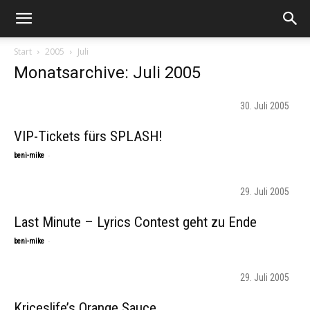
Start
2005
Juli
Monatsarchive: Juli 2005
30. Juli 2005
VIP-Tickets fürs SPLASH!
-
beni-mike
29. Juli 2005
Last Minute – Lyrics Contest geht zu Ende
-
beni-mike
29. Juli 2005
Kriceslife’s Orange Sauce