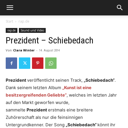
Start
rap.de
rap.de
Sound und Video
Prezident – Schiebedach
Von
Clara Winter
-
14. August 2014
Prezident
veröffentlicht seinen Track,
„Schiebedach“
.
Dank seinem letzten Album
„Kunst ist eine
besitzergreifenden Geliebte“
, welches im letzten Jahr
auf den Markt geworfen wurde,
sammelte
Prezident
erstmals eine breitere
Zuhörerschaft als nur die feinsinnigen
Untergrundkenner. Der Song
„Schiebedach“
könnt ihr