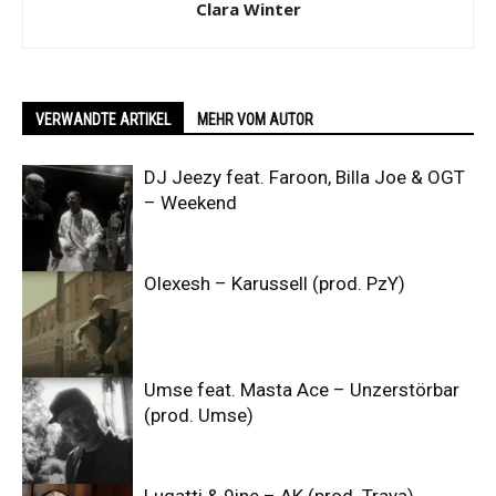
Clara Winter
VERWANDTE ARTIKEL
MEHR VOM AUTOR
DJ Jeezy feat. Faroon, Billa Joe & OGT
– Weekend
Olexesh – Karussell (prod. PzY)
Umse feat. Masta Ace – Unzerstörbar
(prod. Umse)
Lugatti & 9ine – AK (prod. Traya)