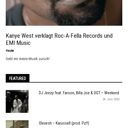
Kanye West verklagt Roc-A-Fella Records und
EMI Music
-
Hauke
Gebt mir meine Musik zurück!
FEATURED
DJ Jeezy feat. Faroon, Billa Joe & OGT – Weekend
24. Juni 2022
Olexesh – Karussell (prod. PzY)