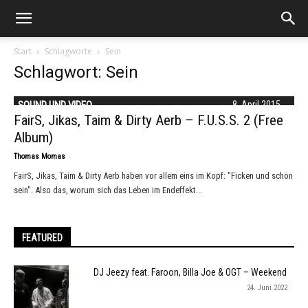
Start
Schlagworte
Sein
Schlagwort: Sein
SOUND UND VIDEO
8. April 2015
FairS, Jikas, Taim & Dirty Aerb – F.U.S.S. 2 (Free
Album)
-
Thomas Momas
FairS, Jikas, Taim & Dirty Aerb haben vor allem eins im Kopf: "Ficken und schön
sein". Also das, worum sich das Leben im Endeffekt...
FEATURED
DJ Jeezy feat. Faroon, Billa Joe & OGT – Weekend
24. Juni 2022