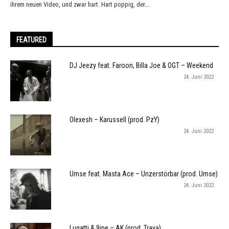
ihrem neuen Video, und zwar hart. Hart poppig, der...
FEATURED
DJ Jeezy feat. Faroon, Billa Joe & OGT – Weekend
24. Juni 2022
Olexesh – Karussell (prod. PzY)
24. Juni 2022
Umse feat. Masta Ace – Unzerstörbar (prod. Umse)
24. Juni 2022
Lugatti & 9ine – AK (prod. Traya)