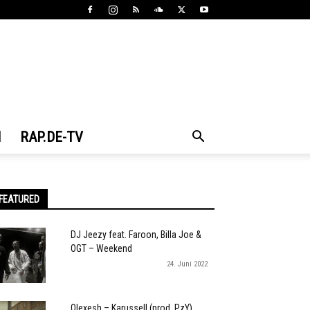
N
RAP.DE-TV
FEATURED
DJ Jeezy feat. Faroon, Billa Joe &
OGT – Weekend
24. Juni 2022
Olexesh – Karussell (prod. PzY)