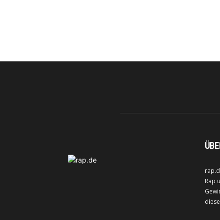
ÜBE
rap.d
Rap u
Gewin
diese