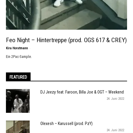
Feo Night – Hintertreppe (prod. OGS 617 & CREY)
-
Kira Horstmann
Ein 2Pac-Sample.
FEATURED
DJ Jeezy feat. Faroon, Billa Joe & OGT – Weekend
24. Juni 2022
Olexesh – Karussell (prod. PzY)
24. Juni 2022