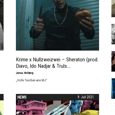
Krime x Nullzweizwei – Sheraton (prod.
Diavo, Ido Nadjar & Truls...
-
Jonas Hellberg
„Volle Taschen wie MJ”
NEWS
9. Juli 2021