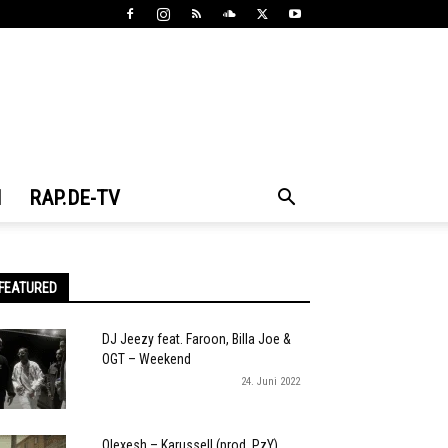
N
RAP.DE-TV
FEATURED
DJ Jeezy feat. Faroon, Billa Joe &
OGT – Weekend
24. Juni 2022
Olexesh – Karussell (prod. PzY)