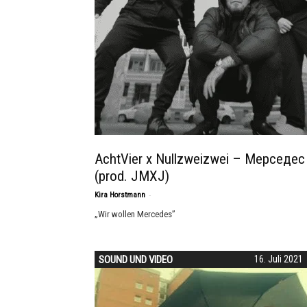
AchtVier x Nullzweizwei – Mepceдec
(prod. JMXJ)
-
Kira Horstmann
„Wir wollen Mercedes”
SOUND UND VIDEO
16. Juli 2021