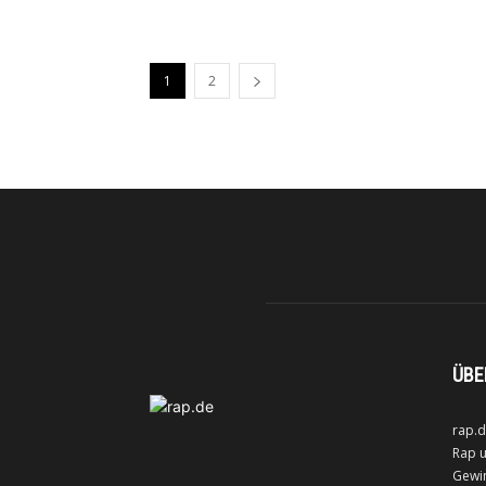
1
2
ÜBE
rap.d
Rap u
Gewin