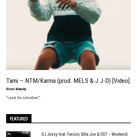
Tami – NTM/Karma (prod. MELS & J J-D) [Video]
-
Krissi Kowsky
"Lasst ihn schreiben!"
FEATURED
DJ Jeezy feat. Faroon, Billa Joe & OGT – Weekend