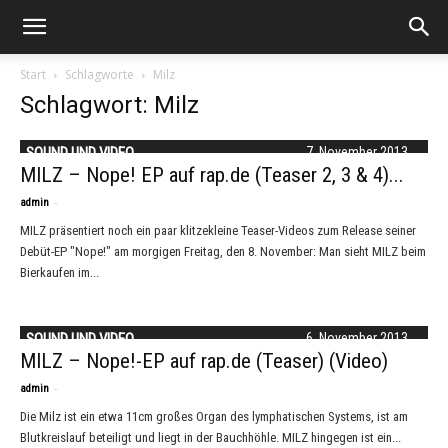
Start
Schlagworte
Milz
Schlagwort: Milz
SOUND UND VIDEO
7. November 2013
MILZ – Nope! EP auf rap.de (Teaser 2, 3 & 4)...
-
admin
MILZ präsentiert noch ein paar klitzekleine Teaser-Videos zum Release seiner
Debüt-EP "Nope!" am morgigen Freitag, den 8. November: Man sieht MILZ beim
Bierkaufen im...
SOUND UND VIDEO
6. November 2013
MILZ – Nope!-EP auf rap.de (Teaser) (Video)
-
admin
Die Milz ist ein etwa 11cm großes Organ des lymphatischen Systems, ist am
Blutkreislauf beteiligt und liegt in der Bauchhöhle. MILZ hingegen ist ein...