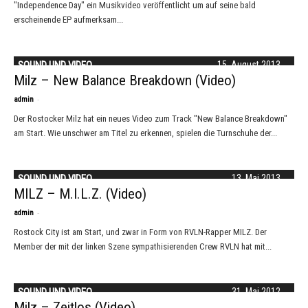
"Independence Day" ein Musikvideo veröffentlicht um auf seine bald
erscheinende EP aufmerksam...
SOUND UND VIDEO
15. August 2013
Milz – New Balance Breakdown (Video)
-
admin
Der Rostocker Milz hat ein neues Video zum Track "New Balance Breakdown"
am Start. Wie unschwer am Titel zu erkennen, spielen die Turnschuhe der...
SOUND UND VIDEO
13. Mai 2013
MILZ – M.I.L.Z. (Video)
-
admin
Rostock City ist am Start, und zwar in Form von RVLN-Rapper MILZ. Der
Member der mit der linken Szene sympathisierenden Crew RVLN hat mit...
SOUND UND VIDEO
31. Mai 2012
Milz – Zeitlos (Video)