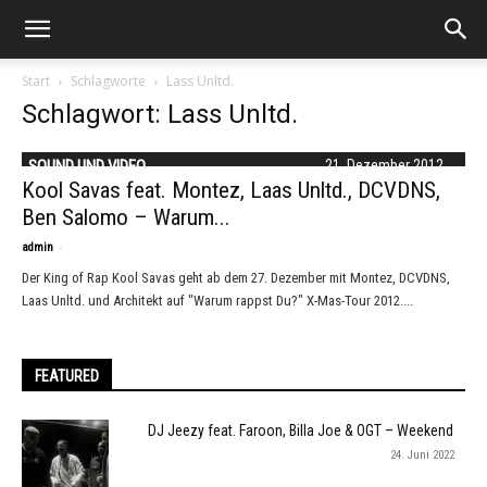
Start
Schlagworte
Lass Unltd.
Schlagwort: Lass Unltd.
SOUND UND VIDEO
21. Dezember 2012
Kool Savas feat. Montez, Laas Unltd., DCVDNS,
Ben Salomo – Warum...
-
admin
Der King of Rap Kool Savas geht ab dem 27. Dezember mit Montez, DCVDNS,
Laas Unltd. und Architekt auf "Warum rappst Du?" X-Mas-Tour 2012....
FEATURED
DJ Jeezy feat. Faroon, Billa Joe & OGT – Weekend
24. Juni 2022