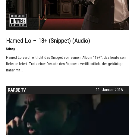
Hamed Lo – 18+ (Snippet) (Audio)
-
Skinny
Hamed Lo veröffentlicht das Snippet von seinem Album "18+", das heute sein
Release feiert. Trotz einer Dekade des Rappens veröffentlicht der gebürtige
Iraner mit...
RAP.DE TV
11. Januar 2015