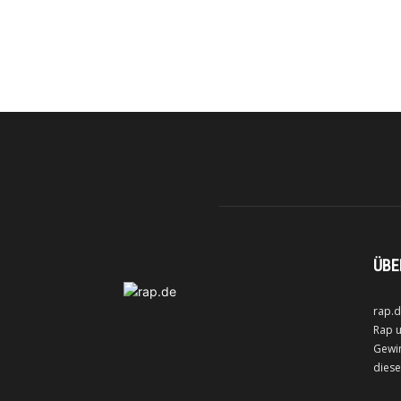
ÜBE
rap.d
Rap u
Gewin
diese