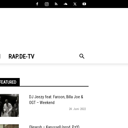
N
RAP.DE-TV
FEATURED
DJ Jeezy feat. Faroon, Billa Joe &
OGT – Weekend
24. Juni 2022
Olexesh – Karussell (prod. PzY)