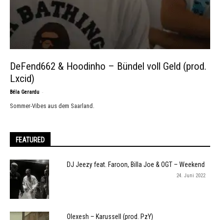
DeFend662 & Hoodinho – Bündel voll Geld (prod.
Lxcid)
-
Béla Gerardu
Sommer-Vibes aus dem Saarland.
FEATURED
DJ Jeezy feat. Faroon, Billa Joe & OGT – Weekend
24. Juni 2022
Olexesh – Karussell (prod. PzY)