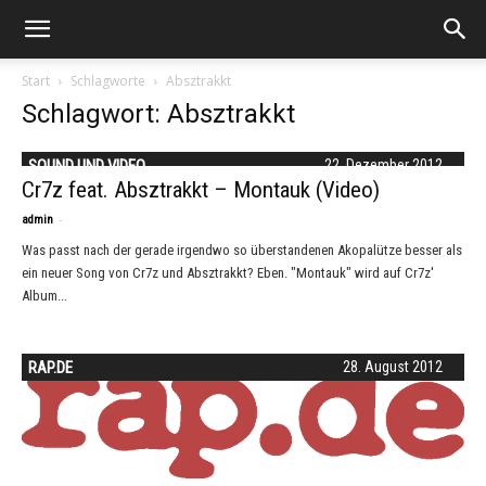
Start
Schlagworte
Absztrakkt
Schlagwort: Absztrakkt
SOUND UND VIDEO
22. Dezember 2012
Cr7z feat. Absztrakkt – Montauk (Video)
-
admin
Was passt nach der gerade irgendwo so überstandenen Akopalütze besser als
ein neuer Song von Cr7z und Absztrakkt? Eben. "Montauk" wird auf Cr7z'
Album...
RAP.DE
28. August 2012