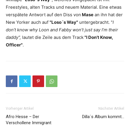
Freestyles, alten Tracks und neuem Material. Eine etwas
verspätete Antwort auf den Diss von
Mase
an ihn hat der
New Yorker auch auf
"Loso´s Way"
untergebracht. "
I
don’t know why Loon and Fabby won’t just say I’m their
daddy",
lautet die Zeile aus dem Track
"I Don’t Know,
Officer"
.
Vorheriger Artikel
Nächster Artikel
Afro Hesse – Der
Dilla´s Album kommt…
Verschollene Immigrant