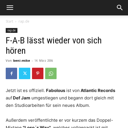
Start
rap.de
rap.de
F-A-B lässt wieder von sich
hören
Von
beni-mike
-
14. März 2006
Jetzt ist es offiziell.
Fabolous
ist von
Atlantic Records
auf
Def Jam
umgestiegen und begann dort gleich mit
den Studioarbeiten für sein neues Album.
Außerdem veröffentlichte er vor kurzem das Doppel-
Mixtape
"Loso´s Way"
, welches vollgepackt ist mit